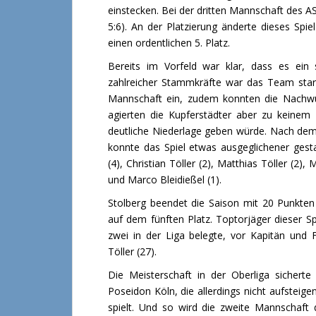
einstecken. Bei der dritten Mannschaft des ASC
5:6). An der Platzierung änderte dieses Spiel
einen ordentlichen 5. Platz.
Bereits im Vorfeld war klar, dass es ein
zahlreicher Stammkräfte war das Team star
Mannschaft ein, zudem konnten die Nachwu
agierten die Kupferstädter aber zu keinem 
deutliche Niederlage geben würde. Nach dem
konnte das Spiel etwas ausgeglichener gesta
(4), Christian Töller (2), Matthias Töller (2)
und Marco Bleidießel (1).
Stolberg beendet die Saison mit 20 Punkten
auf dem fünften Platz. Toptorjäger dieser S
zwei in der Liga belegte, vor Kapitän und 
Töller (27).
Die Meisterschaft in der Oberliga sicher
Poseidon Köln, die allerdings nicht aufsteige
spielt. Und so wird die zweite Mannschaft