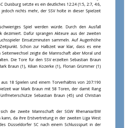
 Duisburg setzte es ein deutliches 12:24 (1:5, 2:7, 4:6,
 jedoch nichts mehr, der SSV holte in dieser Spielzeit
 schwieriges Spiel werden würde. Durch den Ausfall
k dezimiert. Dafür sprangen Akteure aus der zweiten
chsspieler Einsatzminuten sammeln. Auf Augenhöhe
Zeitpunkt. Schon zur Halbzeit war klar, dass es eine
 Seitenwechsel zeigte die Mannschaft aber Moral und
lten. Die Tore für den SSV erzielten Sebastian Braun
, Mark Braun (1), Kilian Kozerke (1), Florian Grümmer (1)
 aus 18 Spielen und einem Torverhältnis von 207:190
pielzeit war Mark Braun mit 58 Toren, der damit Rang
Fünfmeterschütze Sebastian Braun (45) und Christian
te sich die zweite Mannschaft der SGW Rhenania/BW
n kann, da ihre Erstvertretung in der zweiten Liga West
 des Düsseldorfer SC nach einem Schlussspurt in der