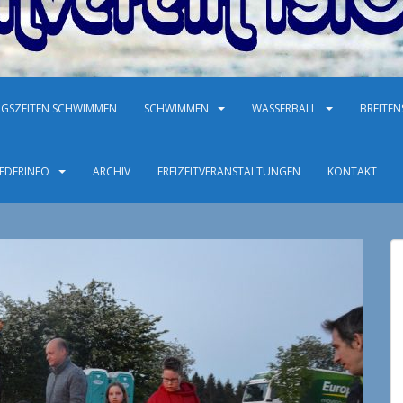
NGSZEITEN SCHWIMMEN
SCHWIMMEN
WASSERBALL
BREITE
IEDERINFO
ARCHIV
FREIZEITVERANSTALTUNGEN
KONTAKT