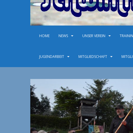
HOME
NEWS
UNSER VEREIN
TRAINI
JUGENDARBEIT
MITGLIEDSCHAFT
MITGL