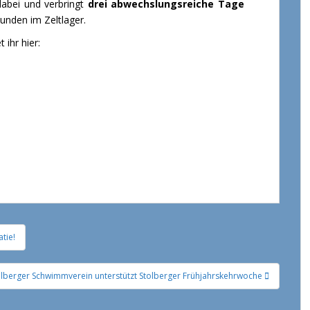
dabei und verbringt
drei abwechslungsreiche Tage
unden im Zeltlager.
 ihr hier:
tie!
olberger Schwimmverein unterstützt Stolberger Frühjahrskehrwoche