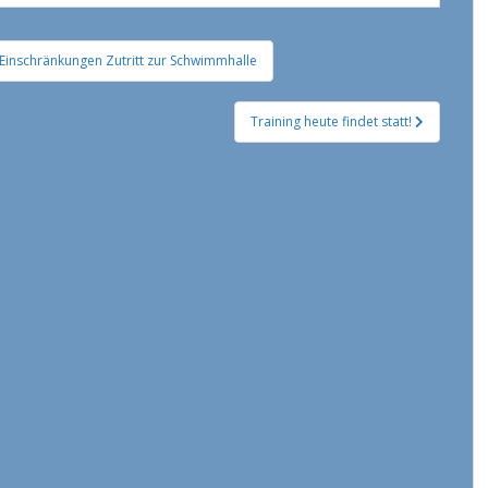
 Einschränkungen Zutritt zur Schwimmhalle
Training heute findet statt!