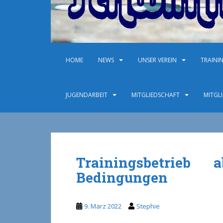
HOME
NEWS
UNSER VEREIN
TRAINI
JUGENDARBEIT
MITGLIEDSCHAFT
MITGL
Trainingsbetrieb
Bedingungen
9. März 2022
Stephie