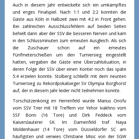
Auch in diesem Jahr entwickelte sich ein umkämpftes
und enges Finalspiel. Nach 1:1 und 2:2 konnten die
Gäste aus Köln in Halbzeit zwei mit 4:2 in Front gehen.
Bei zahlreichen Ausschlussfehlern auf beiden Seiten
behielt dann aber der SSV die besseren Nerven und kam
in den Schlussminuten zum erneuten Ausgleich. Als sich
die Zuschauer schon auf ein erneutes
Fünfmeterschießen um den Turniersieg eingestellt
hatten, vergaben die Gäste eine Überzahlsituation, in
deren Folge der SSV über einen Konter noch das späte
5:4 erzielen konnte. Stolberg schließt mit dem neunten
Turniersieg zu Rekordpokalsieger SV Olympia Borghorst
auf, der in diesem Jahr leider nicht teilnehmen konnte.
Torschützenkönig im Herrenfeld wurde Marius Onofu
vom SSV Trier mit 18 Treffern vor Yehor Ivakhno vom
SSF Bonn (16 Tore) und Dirk Feddeck vom
Kaiserslauterer SK. Im Damenfeld traf Naya
Moldenhauer (14 Tore) vom Düsseldorfer SC am
häufigsten und verwies Christiane Misic von der SGW