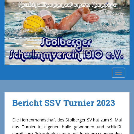
S
k
i
p
t
o
m
a
i
n
c
TOGGLE
o
n
t
e
Bericht SSV Turnier 2023
n
t
Die Herrenmannschaft des Stolberger SV hat zum 9. Mal
das Turnier in eigener Halle gewonnen und schließt
damit zum Rekordpokalsieger auf. In einem spannenden