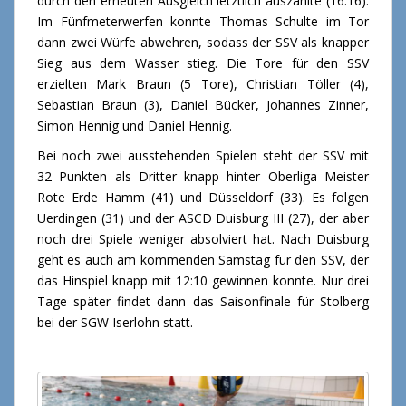
durch den erneuten Ausgleich letztlich auszahlte (16:16).
Im Fünfmeterwerfen konnte Thomas Schulte im Tor
dann zwei Würfe abwehren, sodass der SSV als knapper
Sieg aus dem Wasser stieg. Die Tore für den SSV
erzielten Mark Braun (5 Tore), Christian Töller (4),
Sebastian Braun (3), Daniel Bücker, Johannes Zinner,
Simon Hennig und Daniel Hennig.
Bei noch zwei ausstehenden Spielen steht der SSV mit
32 Punkten als Dritter knapp hinter Oberliga Meister
Rote Erde Hamm (41) und Düsseldorf (33). Es folgen
Uerdingen (31) und der ASCD Duisburg III (27), der aber
noch drei Spiele weniger absolviert hat. Nach Duisburg
geht es auch am kommenden Samstag für den SSV, der
das Hinspiel knapp mit 12:10 gewinnen konnte. Nur drei
Tage später findet dann das Saisonfinale für Stolberg
bei der SGW Iserlohn statt.